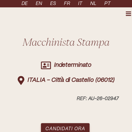
Skip to content
DE
EN
ES
FR
IT
NL
PT
Macchinista Stampa
Indeterminato
ITALIA
-
Città di Castello
(06012)
REF: AU-26-02947
CANDIDATI ORA