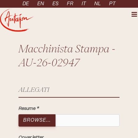
Skip to content
DE
EN
ES
FR
IT
NL
PT
Macchinista Stampa -
AU-26-02947
ALLEGATI
Resume
BROWSE...
Cover letter