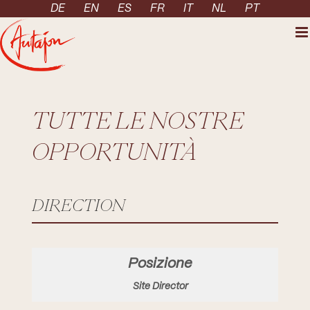
Skip to content
DE
EN
ES
FR
IT
NL
PT
TUTTE LE NOSTRE
OPPORTUNITÀ
DIRECTION
Site Director